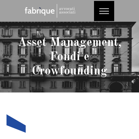
Asset Management,
Fondi e
Crowfounding