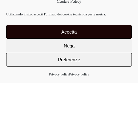
Cookie Policy
Utilizzando il sito, accetti l'utilizzo dei cookie tecnici da parte nostra.
Accetta
Nega
Preferenze
Privacy policy
Privacy policy
/
/
EN
EN
IT
IT